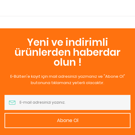
Yeni ve indirimli
ürünlerden haberdar
olun !
E-Bülten'e kayıt için mail adresinizi yazmanız ve "Abone Ol"
butonuna tıklamanız yeterli olacaktır.
Abone Ol