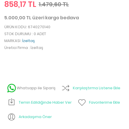
858,17 TL
1.479,60 TL
5.000,00 TL üzeri kargo bedava
ÜRÜN KODU
: 6740270140
STOK DURUMU
: 0 ADET
MARKASI
:
İzeltaş
Üretici Firma
: İzeltaş
Whatsapp ile Sipariş
Karşılaştırma Listene Ekle
Temin Edildiğinde Haber Ver
Favorilerime Ekle
Arkadaşıma Öner